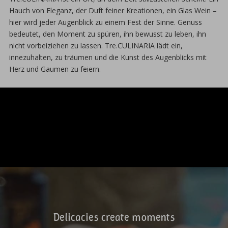
Hauch von Eleganz, der Duft feiner Kreationen, ein Glas Wein –
hier wird jeder Augenblick zu einem Fest der Sinne. Genuss
bedeutet, den Moment zu spüren, ihn bewusst zu leben, ihn
nicht vorbeiziehen zu lassen. Tre.CULINARIA lädt ein,
innezuhalten, zu träumen und die Kunst des Augenblicks mit
Herz und Gaumen zu feiern.
Delicacies create moments