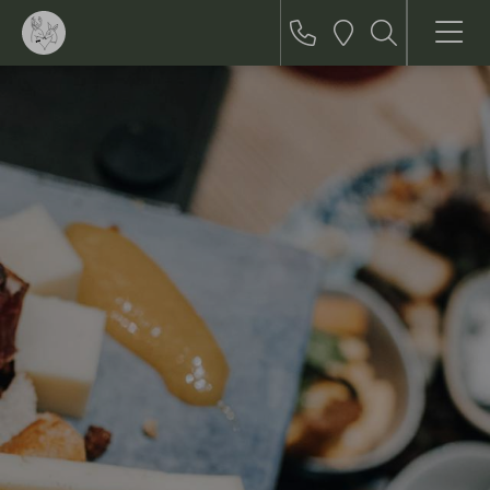
+43
Lage
Suchen
Menü
(0)
5212
52955
Suchbegriff
eingeben