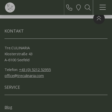
+43
Lage
Suchen
Menü
(0)
5212
52955
Suchbegriff
KONTAKT
eingeben
Tre.CULINARIA
Klosterstraße 43
A-6100 Seefeld
Telefon:
+43 (0) 5212 52955
office@treculinaria.com
SERVICE
Blog